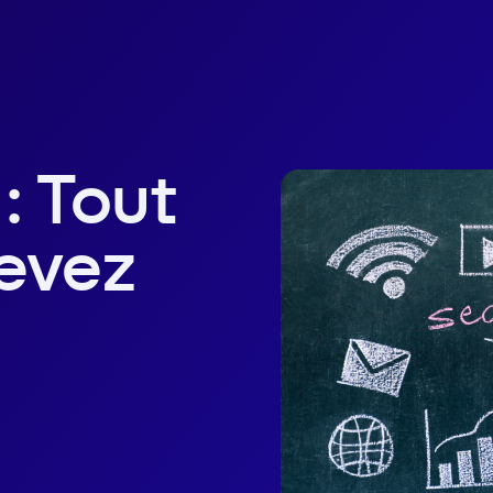
: Tout
evez