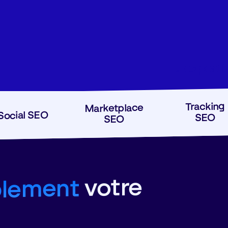
7 experti
Tracking
Marketplace
Social SEO
SEO
SEO
votre
blement