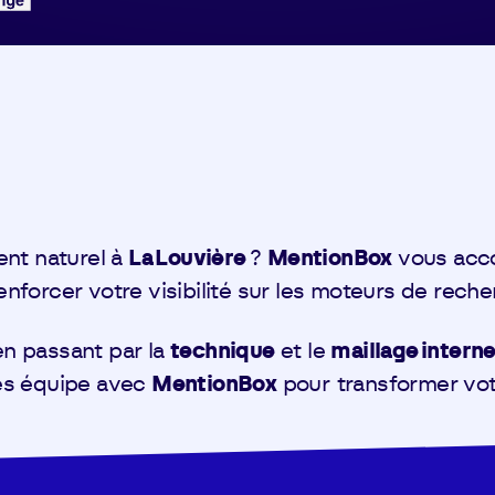
ent naturel à
La Louvière
?
MentionBox
vous acco
enforcer votre visibilité sur les moteurs de recherc
 en passant par la
technique
et le
maillage intern
tes équipe avec
MentionBox
pour transformer votr